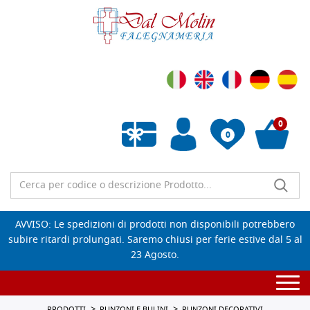
0
0
Wishlist vuota
AVVISO: Le spedizioni di prodotti non disponibili potrebbero
subire ritardi prolungati. Saremo chiusi per ferie estive dal 5 al
23 Agosto.
Togg
navi