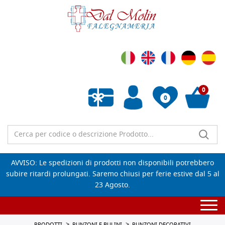
0
0
Wishlist vuota
AVVISO: Le spedizioni di prodotti non disponibili potrebbero
subire ritardi prolungati. Saremo chiusi per ferie estive dal 5 al
23 Agosto.
Togg
navi