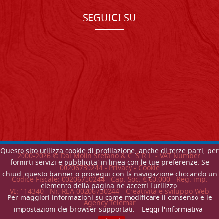
SEGUICI SU
Questo sito utilizza cookie di profilazione, anche di terze parti, per
2000-
2026
© Dal Molin Stefano & C. S.R.L. - VAT Number:
fornirti servizi e pubblicita' in linea con le tue preferenze. Se
00206730244 -
Privacy
-
Cookie
chiudi questo banner o prosegui con la navigazione cliccando un
Codice Fiscale: 00206730244 - Cap. Soc. € 60.000 - Reg. imp.
elemento della pagina ne accetti l'utilizzo.
VI: 114340 - Nr. REA 00206730244 - Creatività e sviluppo Web
Per maggiori informazioni su come modificare il consenso e le
Agency Telemar
impostazioni dei browser supportati.
Leggi l'informativa