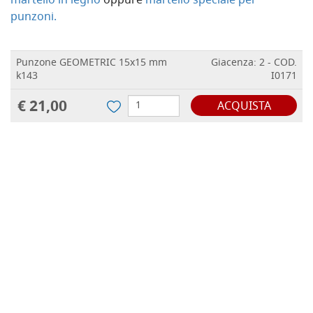
martello in legno
oppure
martello speciale per
punzoni.
Punzone GEOMETRIC 15x15 mm
Giacenza: 2 - COD.
k143
I0171
€ 21,00
ACQUISTA