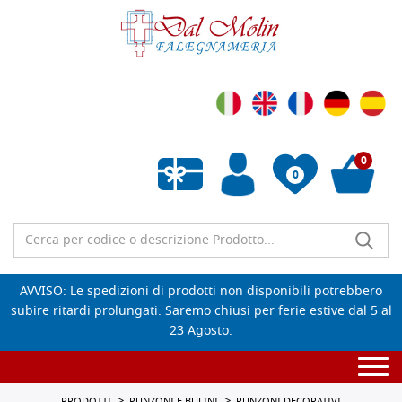
0
0
Wishlist vuota
AVVISO: Le spedizioni di prodotti non disponibili potrebbero
subire ritardi prolungati. Saremo chiusi per ferie estive dal 5 al
23 Agosto.
Togg
navi