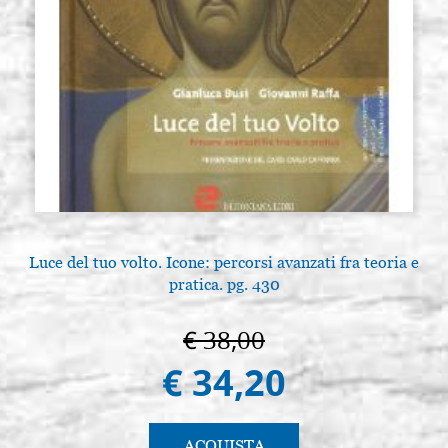
Luce del tuo volto. Icone: percorsi avanzati fra teoria e
pratica. pg. 430
€ 38,00
€ 34,20
ACQUISTA