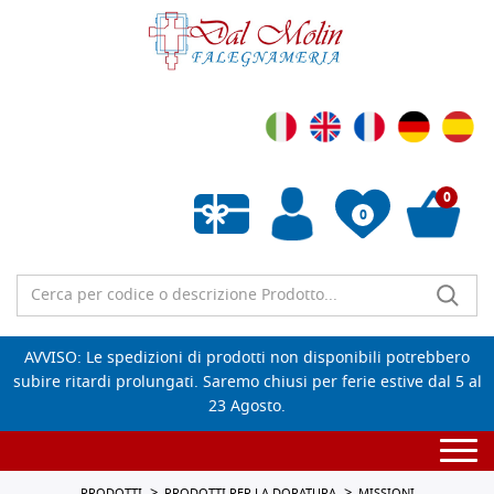
0
0
Wishlist vuota
AVVISO: Le spedizioni di prodotti non disponibili potrebbero
subire ritardi prolungati. Saremo chiusi per ferie estive dal 5 al
23 Agosto.
Togg
navi