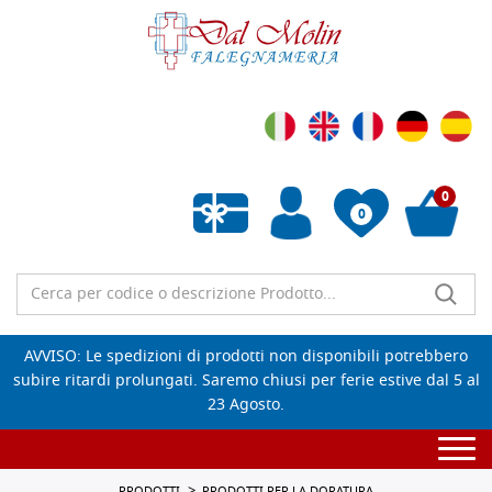
0
0
Wishlist vuota
AVVISO: Le spedizioni di prodotti non disponibili potrebbero
subire ritardi prolungati. Saremo chiusi per ferie estive dal 5 al
23 Agosto.
Togg
navi