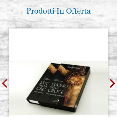
€ 14,00
ACQUISTA
Prodotti In Offerta
BOLO giallo ocra naturale armeno
Giacenza: 1 - COD.
gr.250 Kolner
M0613
€ 14,00
ACQUISTA