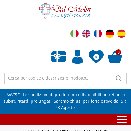
0
0
Wishlist vuota
AVVISO: Le spedizioni di prodotti non disponibili potrebbero
subire ritardi prolungati. Saremo chiusi per ferie estive dal 5 al
23 Agosto.
Togg
navi