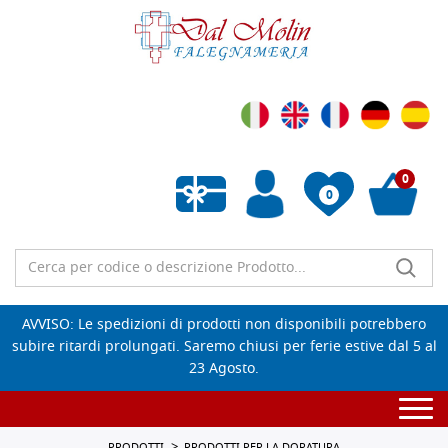
0
0
Wishlist vuota
AVVISO: Le spedizioni di prodotti non disponibili potrebbero
subire ritardi prolungati. Saremo chiusi per ferie estive dal 5 al
23 Agosto.
Togg
navi