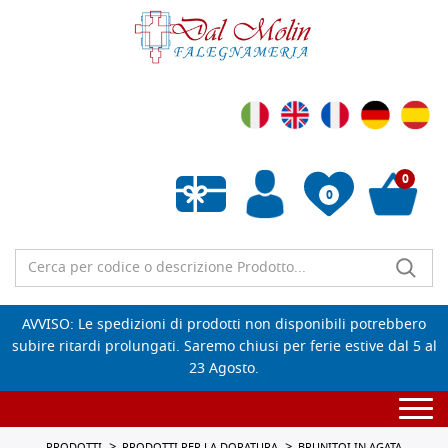
0
0
Wishlist vuota
AVVISO: Le spedizioni di prodotti non disponibili potrebbero
subire ritardi prolungati. Saremo chiusi per ferie estive dal 5 al
23 Agosto.
Togg
navi