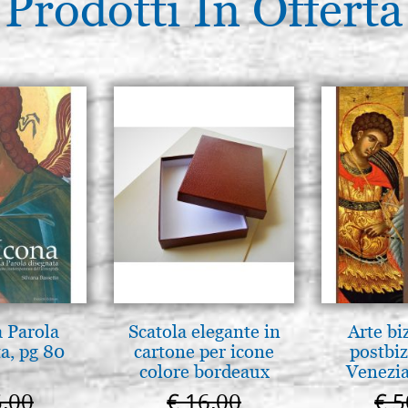
Prodotti In Offerta
a Parola
Scatola elegante in
Arte bi
a, pg 80
cartone per icone
postbiz
colore bordeaux
Venezia
5,00
€ 16,00
€ 5