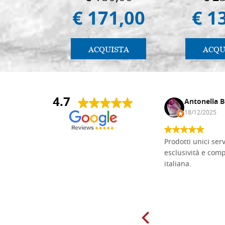
€ 171,00
€ 1
ACQUISTA
ACQU
4.7
Andrea Monguzzi
Antonella B
15/01/2025
18/12/2025
Non pratico l'iconografia, ma mi
Prodotti unici ser
cimento con il chip carving. Ho girato
esclusività e com
mari e monti online alla ricerca di
italiana.
tavole di tiglio per poter coltivare il
mio hobby, e ne ho comprate diverse
da diversi fornitori. Ho sempre speso
molto per delle tavole scadenti. Un
giorno sono finito, per caso, sul sito