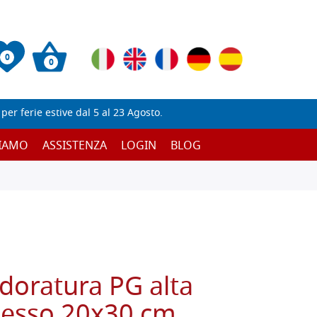
0
0
er ferie estive dal 5 al 23 Agosto.
SIAMO
ASSISTENZA
LOGIN
BLOG
doratura PG alta
ccesso 20x30 cm