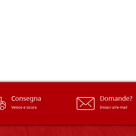
Consegna
Domande?
Veloce e sicura
Inviaci un'e-mail