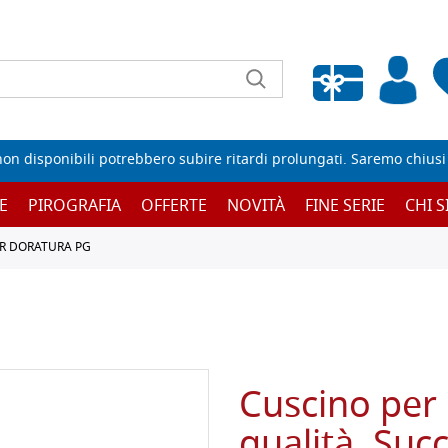
Wishlist vuota
non disponibili potrebbero subire ritardi prolungati. Saremo chiusi p
E
PIROGRAFIA
OFFERTE
NOVITÀ
FINE SERIE
CHI 
ER DORATURA PG
Cuscino per 
qualità, Su