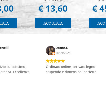
3,00
€ 13,60
€ 4
ISTA
ACQUISTA
ACQ
enelli
Dome.L
18/09/2025
vizio curatissimo,
Ordinato online, arrivato legno
petenza. Eccellenza
stupendo e dimensioni perfette