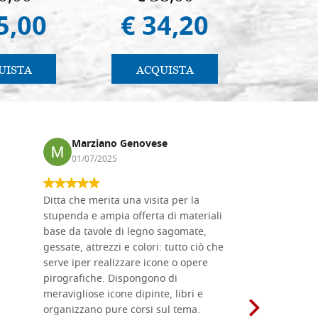
5,00
€ 34,20
€ 
UISTA
ACQUISTA
AC
Marziano Genovese
Anna
01/07/2025
17/02
Ditta che merita una visita per la
Le tavole i
stupenda e ampia offerta di materiali
da me acqu
base da tavole di legno sagomate,
fornitissi
gessate, attrezzi e colori: tutto ciò che
per esegui
serve iper realizzare icone o opere
un ottimo 
pirografiche. Dispongono di
sono dispo
meravigliose icone dipinte, libri e
di formati
organizzano pure corsi sul tema.
l'imballagg