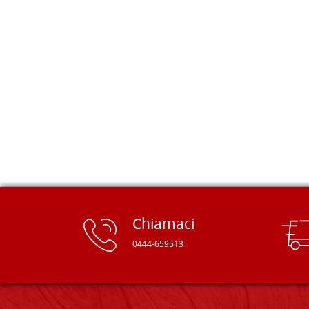
della Falegnameria Dal Molin e mi si
è aperto un mondo. Tavole di tutte le
misure, e anche di forme particolari...
Ne ho ordinata qualcuna per provare
e devo dire: FINALMENTE! Finalmente
delle tavole di alta qualità, ben
rifinite e a prezzi onesti. Inserito
immediatamente nei miei preferiti il
sito, dal quale conto di ordinare
spesso :) Grazie mille!
Chiamaci
0444-659513