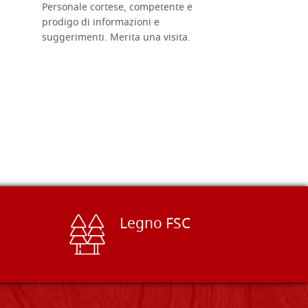
Personale cortese, competente e
ricevuti c
prodigo di informazioni e
Complimen
suggerimenti. Merita una visita.
Legno FSC