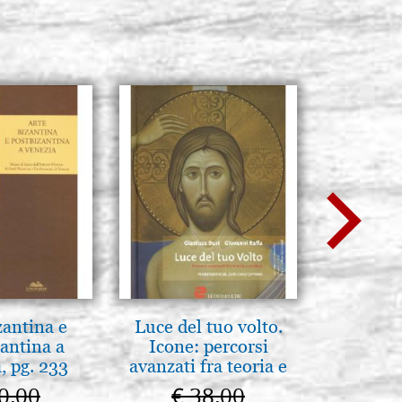
zantina e
Luce del tuo volto.
Scatola 
antina a
Icone: percorsi
cartone
, pg. 233
avanzati fra teoria e
color
pratica. pg. 430
0,00
€ 38,00
€ 