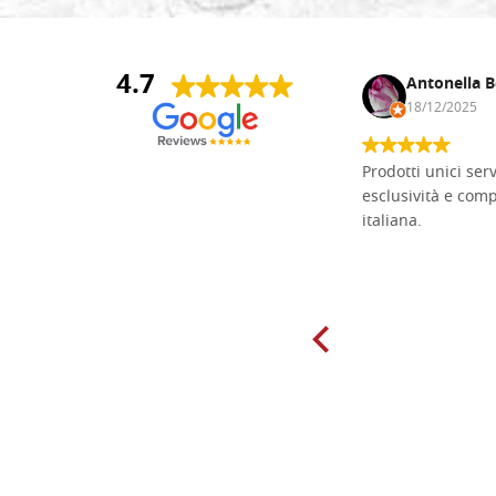
4.7
Andrea Monguzzi
Antonella B
15/01/2025
18/12/2025
Non pratico l'iconografia, ma mi
Prodotti unici ser
cimento con il chip carving. Ho girato
esclusività e com
mari e monti online alla ricerca di
italiana.
tavole di tiglio per poter coltivare il
mio hobby, e ne ho comprate diverse
da diversi fornitori. Ho sempre speso
molto per delle tavole scadenti. Un
giorno sono finito, per caso, sul sito
della Falegnameria Dal Molin e mi si
è aperto un mondo. Tavole di tutte le
misure, e anche di forme particolari...
Ne ho ordinata qualcuna per provare
e devo dire: FINALMENTE! Finalmente
delle tavole di alta qualità, ben