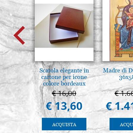
Scatola elegante in
Madre di D
cartone per icone
36x5
colore bordeaux
€ 16,00
€ 1.6
€ 13,60
€ 1.4
ACQUISTA
ACQU