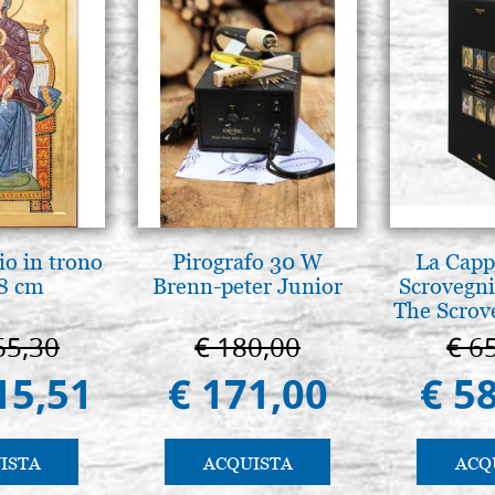
io in trono
Pirografo 30 W
La Cappe
8 cm
Brenn-peter Junior
Scrovegni
The Scrov
in 
65,30
€ 180,00
€ 6
15,51
€ 171,00
€ 5
ISTA
ACQUISTA
ACQ