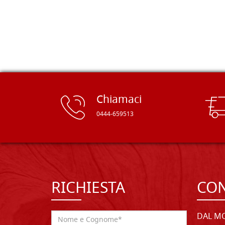
rifinite e a prezzi onesti. Inserito
immediatamente nei miei preferiti il
sito, dal quale conto di ordinare
spesso :) Grazie mille!
Chiamaci
0444-659513
RICHIESTA
CON
DAL MO