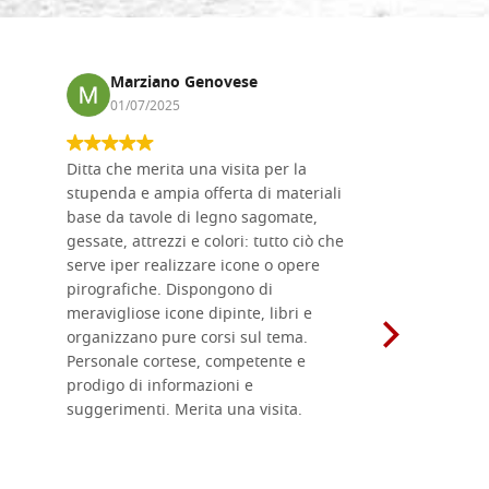
Marziano Genovese
Anna
01/07/2025
17/02
Ditta che merita una visita per la
Le tavole i
stupenda e ampia offerta di materiali
da me acqu
base da tavole di legno sagomate,
fornitissi
gessate, attrezzi e colori: tutto ciò che
per esegui
serve iper realizzare icone o opere
un ottimo 
pirografiche. Dispongono di
sono dispo
meravigliose icone dipinte, libri e
di formati
organizzano pure corsi sul tema.
l'imballagg
Personale cortese, competente e
ricevuti c
prodigo di informazioni e
Complimen
suggerimenti. Merita una visita.