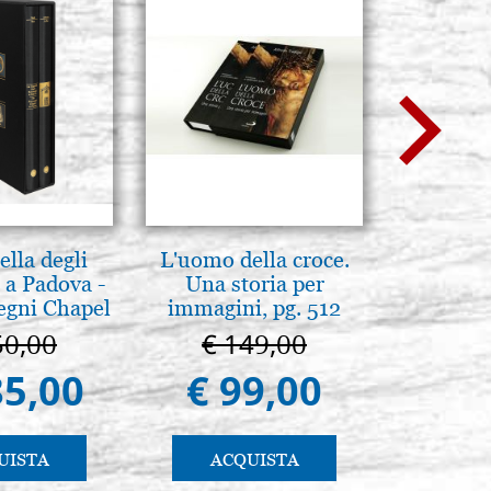
lla degli
L'uomo della croce.
Il Duom
 a Padova -
Una storia per
The Cathe
egni Chapel
immagini, pg. 512
Padua
50,00
€ 149,00
€ 1
85,00
€ 99,00
€ 9
UISTA
ACQUISTA
AC