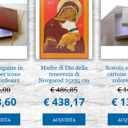
legante in
Madre di Dio della
Scatola e
per icone
tenerezza di
cartone 
bordeaux
Novgorod 25x35 cm
colore
6,00
€ 486,85
€ 1
3,60
€ 438,17
€ 1
ISTA
ACQUISTA
ACQ