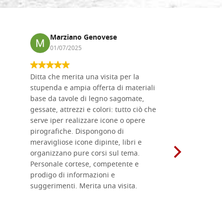
Marziano Genovese
Anna
01/07/2025
17/02
Ditta che merita una visita per la
Le tavole i
stupenda e ampia offerta di materiali
da me acqu
base da tavole di legno sagomate,
fornitissi
gessate, attrezzi e colori: tutto ciò che
per esegui
serve iper realizzare icone o opere
un ottimo 
pirografiche. Dispongono di
sono dispo
meravigliose icone dipinte, libri e
di formati
organizzano pure corsi sul tema.
l'imballagg
Personale cortese, competente e
ricevuti c
prodigo di informazioni e
Complimen
suggerimenti. Merita una visita.