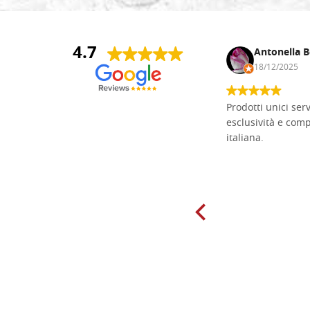
4.7
Andrea Monguzzi
Antonella B
15/01/2025
18/12/2025
Non pratico l'iconografia, ma mi
Prodotti unici ser
cimento con il chip carving. Ho girato
esclusività e com
mari e monti online alla ricerca di
italiana.
tavole di tiglio per poter coltivare il
mio hobby, e ne ho comprate diverse
da diversi fornitori. Ho sempre speso
molto per delle tavole scadenti. Un
giorno sono finito, per caso, sul sito
della Falegnameria Dal Molin e mi si
è aperto un mondo. Tavole di tutte le
misure, e anche di forme particolari...
Ne ho ordinata qualcuna per provare
e devo dire: FINALMENTE! Finalmente
delle tavole di alta qualità, ben