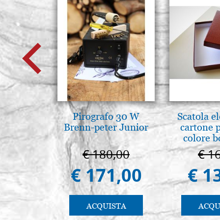
Pirografo 30 W
Scatola e
Brenn-peter Junior
cartone 
colore 
€ 180,00
€ 1
€ 171,00
€ 1
ACQUISTA
ACQU