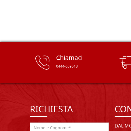
rifinite e a prezzi onesti. Inserito
immediatamente nei miei preferiti il
sito, dal quale conto di ordinare
spesso :) Grazie mille!
Chiamaci
0444-659513
RICHIESTA
CON
DAL MO