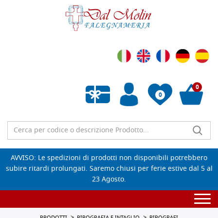
0
0
Wishlist vuota
AVVISO: Le spedizioni di prodotti non disponibili potrebbero
subire ritardi prolungati. Saremo chiusi per ferie estive dal 5 al
23 Agosto.
Togg
navi