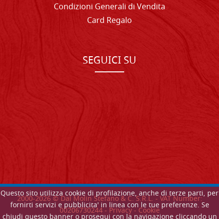
Condizioni Generali di Vendita
Card Regalo
SEGUICI SU
Questo sito utilizza cookie di profilazione, anche di terze parti, per
2000-
2026
© Dal Molin Stefano & C. S.R.L. - VAT Number:
fornirti servizi e pubblicita' in linea con le tue preferenze. Se
00206730244 -
Privacy
-
Cookie
chiudi questo banner o prosegui con la navigazione cliccando un