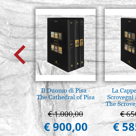
Il Duomo di Pisa -
La Cappe
The Cathedral of Pisa
Scrovegni 
The Scrove
in P
€ 1.000,00
€ 65
€ 900,00
€ 58