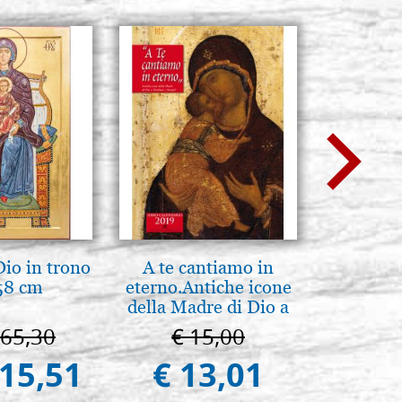
io in trono
A te cantiamo in
Icona,
58 cm
eterno.Antiche icone
Disegn
della Madre di Dio a
Vladimir e Suzdal
665,30
€ 15,00
€ 
(libro-cal. 2019)
415,51
€ 13,01
€ 