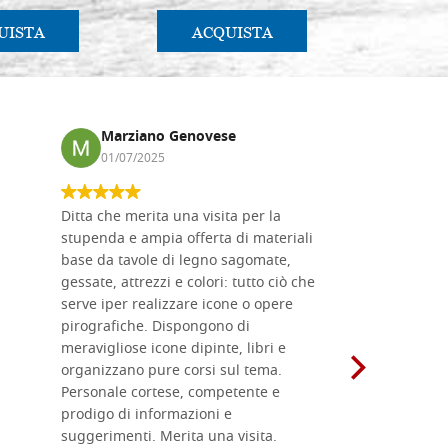
UISTA
ACQUISTA
AC
Marziano Genovese
Anna
01/07/2025
17/02
Ditta che merita una visita per la
Le tavole i
stupenda e ampia offerta di materiali
da me acqu
base da tavole di legno sagomate,
fornitissi
gessate, attrezzi e colori: tutto ciò che
per esegui
serve iper realizzare icone o opere
un ottimo 
pirografiche. Dispongono di
sono dispo
meravigliose icone dipinte, libri e
di formati
organizzano pure corsi sul tema.
l'imballagg
Personale cortese, competente e
ricevuti c
prodigo di informazioni e
Complimen
suggerimenti. Merita una visita.