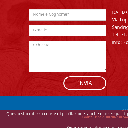
DAL MO
Via Lup
Sandrig
Tel. e 
info@ic
INVIA
200
Questo sito utilizza cookie di profilazione, anche di terze parti
Codice Fiscale: 00206730244 
Per maggiori informazioni su co