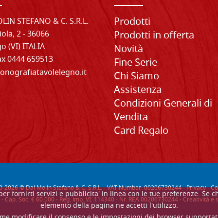
Prodotti
LIN STEFANO & C. S.R.L.
iola, 2 - 36066
Prodotti in offerta
o (VI) ITALIA
Novità
Fax 0444 659513
Fine Serie
onografiatavolelegno.it
Chi Siamo
Assistenza
Condizioni Generali di
Vendita
Card Regalo
0-
2026
© Dal Molin Stefano & C. S.R.L. - VAT Number: 00206730244 -
Privacy
-
Co
, per fornirti servizi e pubblicita' in linea con le tue preferenze. 
- Cap. Soc. € 60.000 - Reg. imp. VI: 114340 - Nr. REA 00206730244 - Creatività 
elemento della pagina ne accetti l'utilizzo.
me modificare il consenso e le impostazioni dei browser supportat