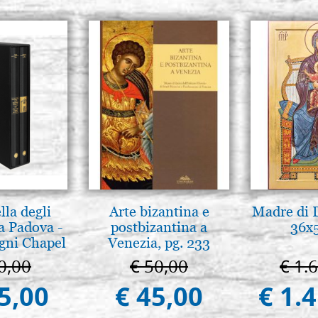
lla degli
Arte bizantina e
Madre di D
a Padova -
postbizantina a
36x
gni Chapel
Venezia, pg. 233
adua
0,00
€ 50,00
€ 1.
5,00
€ 45,00
€ 1.