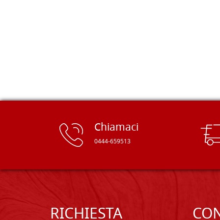
Ne ho ordinata qualcuna per provare
e devo dire: FINALMENTE! Finalmente
delle tavole di alta qualità, ben
rifinite e a prezzi onesti. Inserito
immediatamente nei miei preferiti il
sito, dal quale conto di ordinare
spesso :) Grazie mille!
Chiamaci
0444-659513
RICHIESTA
CON