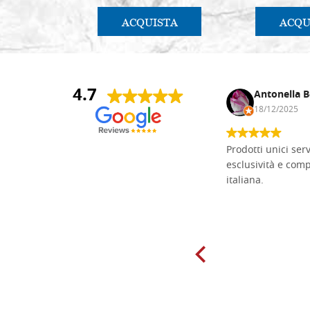
ACQUISTA
ACQU
4.7
Andrea Monguzzi
Antonella B
15/01/2025
18/12/2025
Non pratico l'iconografia, ma mi
Prodotti unici ser
cimento con il chip carving. Ho girato
esclusività e com
mari e monti online alla ricerca di
italiana.
tavole di tiglio per poter coltivare il
mio hobby, e ne ho comprate diverse
da diversi fornitori. Ho sempre speso
molto per delle tavole scadenti. Un
giorno sono finito, per caso, sul sito
della Falegnameria Dal Molin e mi si
è aperto un mondo. Tavole di tutte le
misure, e anche di forme particolari...