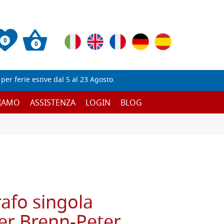
0
0
er ferie estive dal 5 al 23 Agosto.
SIAMO
ASSISTENZA
LOGIN
BLOG
afo singola
er Brenn-Peter