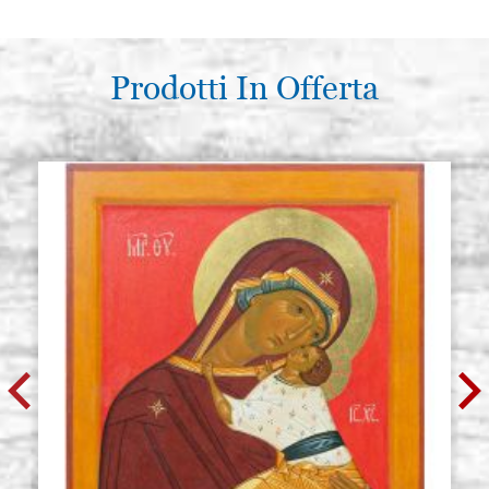
tondo pelo martora n. 2/0
P0005RA
€ 18,10
ACQUISTA
Prodotti In Offerta
Raphael serie 8404, pennello
Giacenza: 14 - COD.
tondo pelo martora n. 0
P0006RA
€ 19,30
ACQUISTA
Raphael serie 8404, pennello
Giacenza: 13 - COD.
tondo pelo martora n. 1
P0007RA
€ 23,00
ACQUISTA
Raphael serie 8404, pennello
Giacenza: 12 - COD.
tondo pelo martora n. 2
P0008RA
€ 25,00
ACQUISTA
Raphael serie 8404, pennello
Giacenza: 12 - COD.
tondo pelo martora n. 3
P0009RA