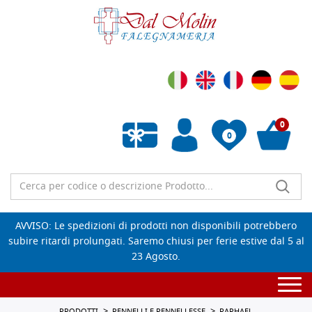
0
0
Wishlist vuota
AVVISO: Le spedizioni di prodotti non disponibili potrebbero
subire ritardi prolungati. Saremo chiusi per ferie estive dal 5 al
23 Agosto.
Togg
navi