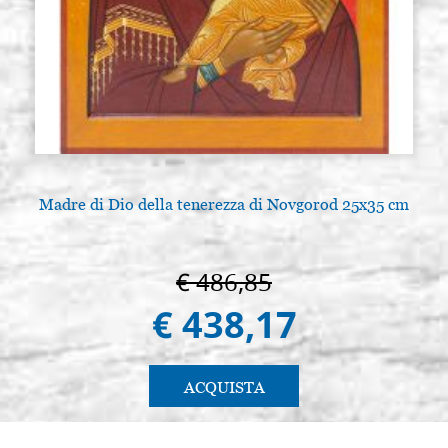
€ 29,50
ACQUISTA
Raphael serie 8404, pennello
Giacenza: 3 - COD.
tondo pelo martora n. 4
P0010RA
€ 37,00
ACQUISTA
Raphael serie 8404, pennello
Giacenza: 5 - COD.
tondo pelo martora n. 5
P0011RA
Madre di Dio della tenerezza di Novgorod 25x35 cm
€ 48,00
ACQUISTA
Raphael serie 8404, pennello
Giacenza: 7 - COD.
€ 486,85
tondo pelo martora n. 6
P0081RA
€ 438,17
€ 59,00
ACQUISTA
ACQUISTA