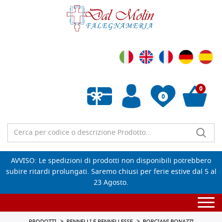
0
0
Wishlist vuota
AVVISO: Le spedizioni di prodotti non disponibili potrebbero
subire ritardi prolungati. Saremo chiusi per ferie estive dal 5 al
23 Agosto.
Togg
navi