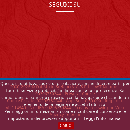
SEGUICI SU
Questo sito utilizza cookie di profilazione, anche di terze parti, per
2000-
2026
© Dal Molin Stefano & C. S.R.L. - VAT Number:
fornirti servizi e pubblicita' in linea con le tue preferenze. Se
00206730244 -
Privacy
-
Cookie
chiudi questo banner o prosegui con la navigazione cliccando un
Codice Fiscale: 00206730244 - Cap. Soc. € 60.000 - Reg. imp.
elemento della pagina ne accetti l'utilizzo.
VI: 114340 - Nr. REA 00206730244 - Creatività e sviluppo Web
Per maggiori informazioni su come modificare il consenso e le
Agency Telemar
impostazioni dei browser supportati.
Leggi l'informativa
Chiudi