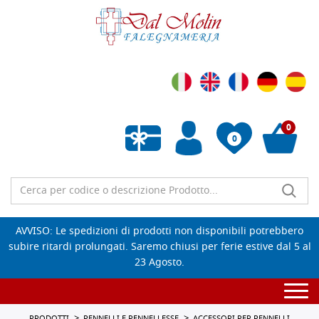
0
0
Wishlist vuota
AVVISO: Le spedizioni di prodotti non disponibili potrebbero
subire ritardi prolungati. Saremo chiusi per ferie estive dal 5 al
23 Agosto.
Togg
navi