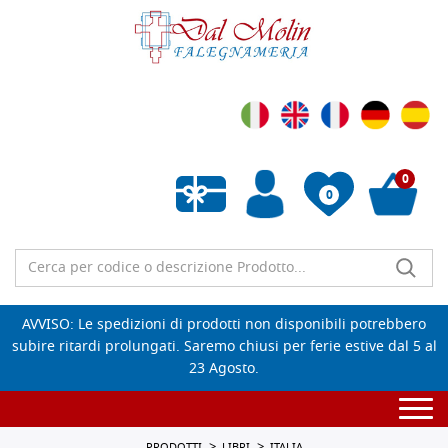
0
0
Wishlist vuota
AVVISO: Le spedizioni di prodotti non disponibili potrebbero
subire ritardi prolungati. Saremo chiusi per ferie estive dal 5 al
23 Agosto.
Togg
navi