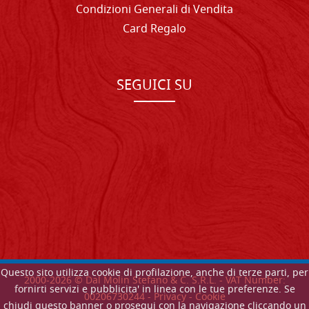
Condizioni Generali di Vendita
Card Regalo
SEGUICI SU
Questo sito utilizza cookie di profilazione, anche di terze parti, per
2000-
2026
© Dal Molin Stefano & C. S.R.L. - VAT Number:
fornirti servizi e pubblicita' in linea con le tue preferenze. Se
00206730244 -
Privacy
-
Cookie
chiudi questo banner o prosegui con la navigazione cliccando un