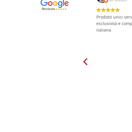
15/01/2025
18/12/2025
Non pratico l'iconografia, ma mi
Prodotti unici ser
cimento con il chip carving. Ho girato
esclusività e com
mari e monti online alla ricerca di
italiana.
tavole di tiglio per poter coltivare il
mio hobby, e ne ho comprate diverse
da diversi fornitori. Ho sempre speso
molto per delle tavole scadenti. Un
giorno sono finito, per caso, sul sito
della Falegnameria Dal Molin e mi si
è aperto un mondo. Tavole di tutte le
misure, e anche di forme particolari...
Ne ho ordinata qualcuna per provare
e devo dire: FINALMENTE! Finalmente
delle tavole di alta qualità, ben
rifinite e a prezzi onesti. Inserito
immediatamente nei miei preferiti il
sito, dal quale conto di ordinare
spesso :) Grazie mille!