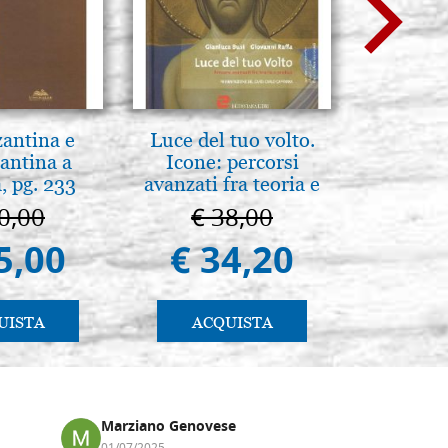
zantina e
Luce del tuo volto.
L'orizz
antina a
Icone: percorsi
antico 
, pg. 233
avanzati fra teoria e
immagin
pratica. pg. 430
0,00
€ 38,00
€ 1
5,00
€ 34,20
€ 1
UISTA
ACQUISTA
AC
Marziano Genovese
Anna