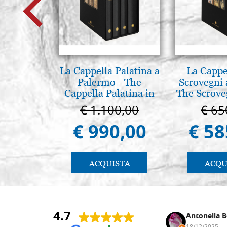
La Cappella Palatina a
La Cappe
Palermo - The
Scrovegni 
Cappella Palatina in
The Scrove
Palermo
in P
€ 1.100,00
€ 65
€ 990,00
€ 58
ACQUISTA
ACQU
4.7
Andrea Monguzzi
Antonella B