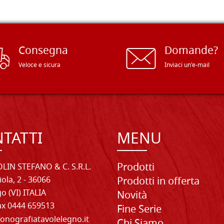
Consegna
Domande?
Veloce e sicura
Inviaci un'e-mail
TATTI
MENU
Prodotti
LIN STEFANO & C. S.R.L.
iola, 2 - 36066
Prodotti in offerta
o (VI) ITALIA
Novità
Fax 0444 659513
Fine Serie
onografiatavolelegno.it
Chi Siamo