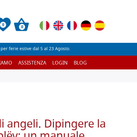
0
0
er ferie estive dal 5 al 23 Agosto.
SIAMO
ASSISTENZA
LOGIN
BLOG
i angeli. Dipingere la
ublëv: un manuale