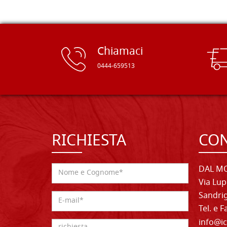
Chiamaci
0444-659513
RICHIESTA
CON
DAL MO
Via Lup
Sandrig
Tel. e 
info@ic