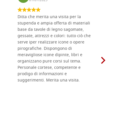
01/07/2025
17/02
Ditta che merita una visita per la
Le tavole i
stupenda e ampia offerta di materiali
da me acqu
base da tavole di legno sagomate,
fornitissi
gessate, attrezzi e colori: tutto ciò che
per esegui
serve iper realizzare icone o opere
un ottimo 
pirografiche. Dispongono di
sono dispo
meravigliose icone dipinte, libri e
di formati
organizzano pure corsi sul tema.
l'imballagg
Personale cortese, competente e
ricevuti c
prodigo di informazioni e
Complimen
suggerimenti. Merita una visita.