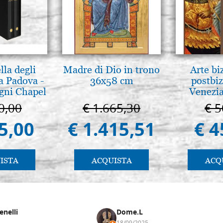
lla degli
Madre di Dio in trono
Arte bi
a Padova -
36x58 cm
postbiz
gni Chapel
Venezia
adua
0,00
€ 1.665,30
€ 5
5,00
€ 1.415,51
€ 4
ISTA
ACQUISTA
ACQ
enelli
Dome.L