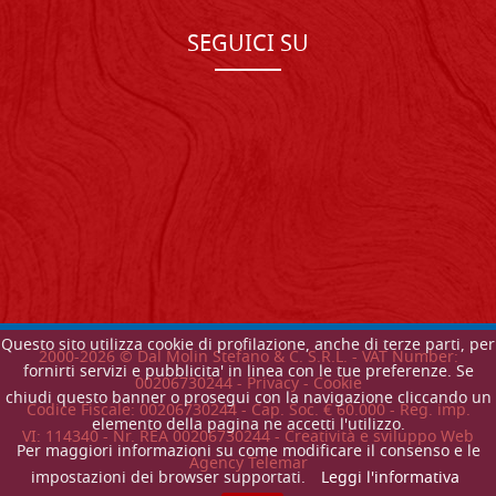
SEGUICI SU
Questo sito utilizza cookie di profilazione, anche di terze parti, per
2000-
2026
© Dal Molin Stefano & C. S.R.L. - VAT Number:
fornirti servizi e pubblicita' in linea con le tue preferenze. Se
00206730244 -
Privacy
-
Cookie
chiudi questo banner o prosegui con la navigazione cliccando un
Codice Fiscale: 00206730244 - Cap. Soc. € 60.000 - Reg. imp.
elemento della pagina ne accetti l'utilizzo.
VI: 114340 - Nr. REA 00206730244 - Creatività e sviluppo Web
Per maggiori informazioni su come modificare il consenso e le
Agency Telemar
impostazioni dei browser supportati.
Leggi l'informativa