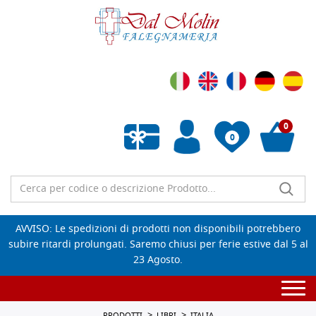
0
0
Wishlist vuota
AVVISO: Le spedizioni di prodotti non disponibili potrebbero
subire ritardi prolungati. Saremo chiusi per ferie estive dal 5 al
23 Agosto.
Togg
navi