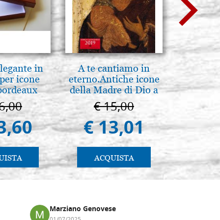
legante in
A te cantiamo in
Arte b
per icone
eterno.Antiche icone
postbi
bordeaux
della Madre di Dio a
Venezi
Vladimir e Suzdal
6,00
€ 15,00
€ 
(libro-cal. 2019)
3,60
€ 13,01
€ 
UISTA
ACQUISTA
AC
Marziano Genovese
Anna
01/07/2025
17/02