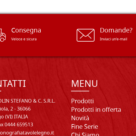
Consegna
Domande?
Veloce e sicura
Inviaci un'e-mail
TATTI
MENU
Prodotti
LIN STEFANO & C. S.R.L.
iola, 2 - 36066
Prodotti in offerta
o (VI) ITALIA
Novità
Fax 0444 659513
Fine Serie
onografiatavolelegno.it
Chi Siamo