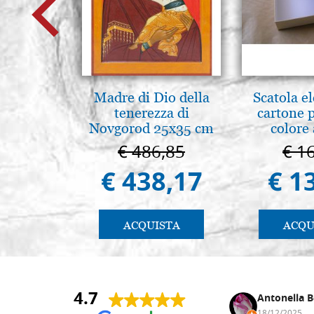
Madre di Dio della
Scatola e
tenerezza di
cartone 
Novgorod 25x35 cm
colore
€ 486,85
€ 1
€ 438,17
€ 1
ACQUISTA
ACQU
4.7
Andrea Monguzzi
Antonella B
15/01/2025
18/12/2025