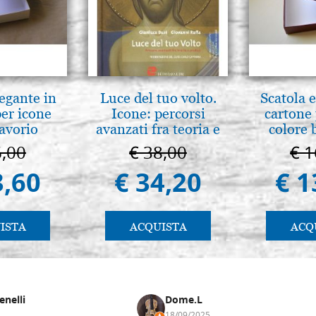
legante in
Luce del tuo volto.
Scatola e
per icone
Icone: percorsi
cartone 
 avorio
avanzati fra teoria e
colore 
pratica. pg. 430
6,00
€ 38,00
€ 1
3,60
€ 34,20
€ 1
ISTA
ACQUISTA
ACQ
enelli
Dome.L
18/09/2025