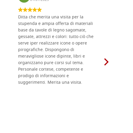
Ditta che merita una visita per la
Le tavole i
stupenda e ampia offerta di materiali
da me acqu
base da tavole di legno sagomate,
fornitissi
gessate, attrezzi e colori: tutto ciò che
per esegui
serve iper realizzare icone o opere
un ottimo 
pirografiche. Dispongono di
sono dispo
meravigliose icone dipinte, libri e
di formati
organizzano pure corsi sul tema.
l'imballagg
Personale cortese, competente e
ricevuti c
prodigo di informazioni e
Complimen
suggerimenti. Merita una visita.