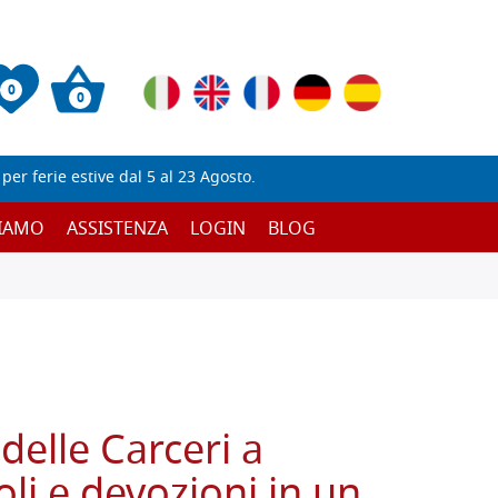
0
0
er ferie estive dal 5 al 23 Agosto.
SIAMO
ASSISTENZA
LOGIN
BLOG
delle Carceri a
oli e devozioni in un