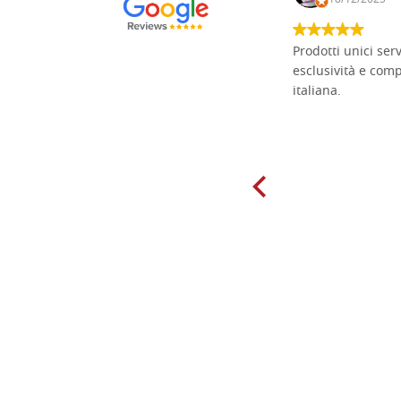
Non pratico l'iconografia, ma mi
Prodotti unici ser
cimento con il chip carving. Ho girato
esclusività e com
mari e monti online alla ricerca di
italiana.
tavole di tiglio per poter coltivare il
mio hobby, e ne ho comprate diverse
da diversi fornitori. Ho sempre speso
molto per delle tavole scadenti. Un
giorno sono finito, per caso, sul sito
della Falegnameria Dal Molin e mi si
è aperto un mondo. Tavole di tutte le
misure, e anche di forme particolari...
Ne ho ordinata qualcuna per provare
e devo dire: FINALMENTE! Finalmente
delle tavole di alta qualità, ben
rifinite e a prezzi onesti. Inserito
immediatamente nei miei preferiti il
sito, dal quale conto di ordinare
spesso :) Grazie mille!