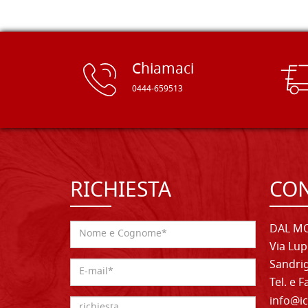
Chiamaci
0444-659513
RICHIESTA
CON
DAL MO
Via Lup
Sandrig
Tel. e 
info@ic