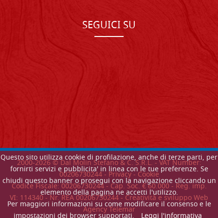
SEGUICI SU
Questo sito utilizza cookie di profilazione, anche di terze parti, per
2000-
2026
© Dal Molin Stefano & C. S.R.L. - VAT Number:
fornirti servizi e pubblicita' in linea con le tue preferenze. Se
00206730244 -
Privacy
-
Cookie
chiudi questo banner o prosegui con la navigazione cliccando un
Codice Fiscale: 00206730244 - Cap. Soc. € 60.000 - Reg. imp.
elemento della pagina ne accetti l'utilizzo.
VI: 114340 - Nr. REA 00206730244 - Creatività e sviluppo Web
Per maggiori informazioni su come modificare il consenso e le
Agency Telemar
impostazioni dei browser supportati.
Leggi l'informativa