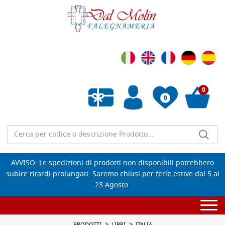
0
0
Wishlist vuota
AVVISO: Le spedizioni di prodotti non disponibili potrebbero
subire ritardi prolungati. Saremo chiusi per ferie estive dal 5 al
23 Agosto.
Togg
navi