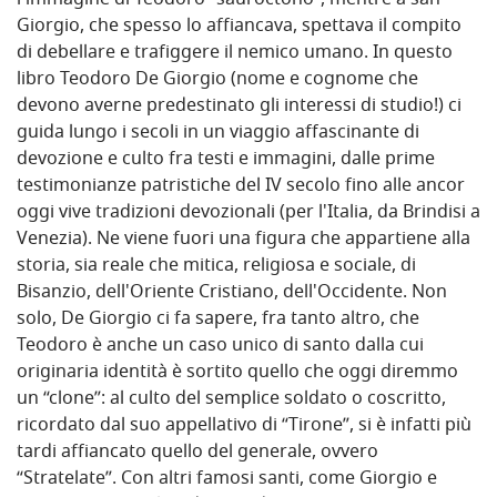
l'immagine di Teodoro “sauroctono”, mentre a san
Giorgio, che spesso lo affiancava, spettava il compito
di debellare e trafiggere il nemico umano. In questo
libro Teodoro De Giorgio (nome e cognome che
devono averne predestinato gli interessi di studio!) ci
guida lungo i secoli in un viaggio affascinante di
devozione e culto fra testi e immagini, dalle prime
testimonianze patristiche del IV secolo fino alle ancor
oggi vive tradizioni devozionali (per l'Italia, da Brindisi a
Venezia). Ne viene fuori una figura che appartiene alla
storia, sia reale che mitica, religiosa e sociale, di
Bisanzio, dell'Oriente Cristiano, dell'Occidente. Non
solo, De Giorgio ci fa sapere, fra tanto altro, che
Teodoro è anche un caso unico di santo dalla cui
originaria identità è sortito quello che oggi diremmo
un “clone”: al culto del semplice soldato o coscritto,
ricordato dal suo appellativo di “Tirone”, si è infatti più
tardi affiancato quello del generale, ovvero
“Stratelate”. Con altri famosi santi, come Giorgio e