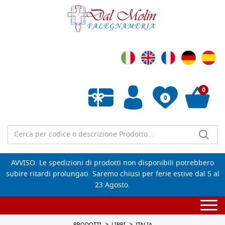
0
0
Wishlist vuota
AVVISO: Le spedizioni di prodotti non disponibili potrebbero
subire ritardi prolungati. Saremo chiusi per ferie estive dal 5 al
23 Agosto.
Togg
navi