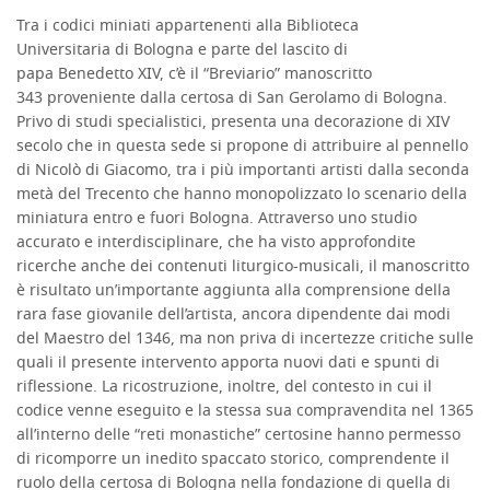
Tra i codici miniati appartenenti alla Biblioteca
DESCRIZIONE
Universitaria di Bologna e parte del lascito di
papa Benedetto XIV, c’è il “Breviario” manoscritto
343 proveniente dalla certosa di San Gerolamo di Bologna.
Privo di studi specialistici, presenta una decorazione di XIV
secolo che in questa sede si propone di attribuire al pennello
di Nicolò di Giacomo, tra i più importanti artisti dalla seconda
metà del Trecento che hanno monopolizzato lo scenario della
miniatura entro e fuori Bologna. Attraverso uno studio
accurato e interdisciplinare, che ha visto approfondite
ricerche anche dei contenuti liturgico-musicali, il manoscritto
è risultato un’importante aggiunta alla comprensione della
rara fase giovanile dell’artista, ancora dipendente dai modi
del Maestro del 1346, ma non priva di incertezze critiche sulle
quali il presente intervento apporta nuovi dati e spunti di
riflessione. La ricostruzione, inoltre, del contesto in cui il
codice venne eseguito e la stessa sua compravendita nel 1365
all’interno delle “reti monastiche” certosine hanno permesso
di ricomporre un inedito spaccato storico, comprendente il
ruolo della certosa di Bologna nella fondazione di quella di