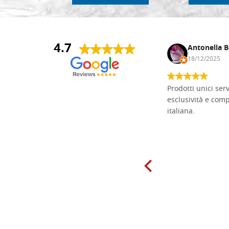
4.7
Andrea Monguzzi
Antonella B
15/01/2025
18/12/2025
Non pratico l'iconografia, ma mi
Prodotti unici ser
cimento con il chip carving. Ho girato
esclusività e com
mari e monti online alla ricerca di
italiana.
tavole di tiglio per poter coltivare il
mio hobby, e ne ho comprate diverse
da diversi fornitori. Ho sempre speso
molto per delle tavole scadenti. Un
giorno sono finito, per caso, sul sito
della Falegnameria Dal Molin e mi si
è aperto un mondo. Tavole di tutte le
misure, e anche di forme particolari...
Ne ho ordinata qualcuna per provare
e devo dire: FINALMENTE! Finalmente