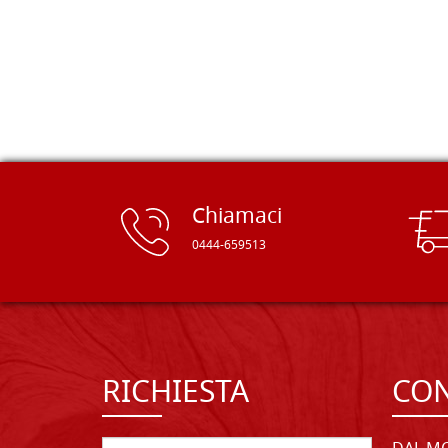
delle tavole di alta qualità, ben
rifinite e a prezzi onesti. Inserito
immediatamente nei miei preferiti il
sito, dal quale conto di ordinare
spesso :) Grazie mille!
Chiamaci
0444-659513
RICHIESTA
CON