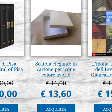
di Pisa -
Scatola elegante in
L'ikona.
ral of Pisa
cartone per icone
dell'Inv
colore avorio
Giancarlo
00,00
€ 16,00
€ 1
0,00
€ 13,60
€ 1
ISTA
ACQUISTA
ACQ