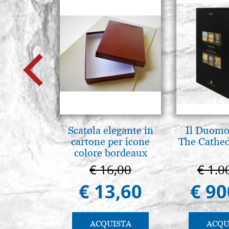
Scatola elegante in
Il Duomo 
cartone per icone
The Cathed
colore bordeaux
€ 16,00
€ 1.0
€ 13,60
€ 90
ACQUISTA
ACQU