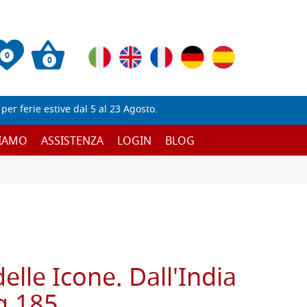
0
0
er ferie estive dal 5 al 23 Agosto.
SIAMO
ASSISTENZA
LOGIN
BLOG
lle Icone. Dall'India
g.185