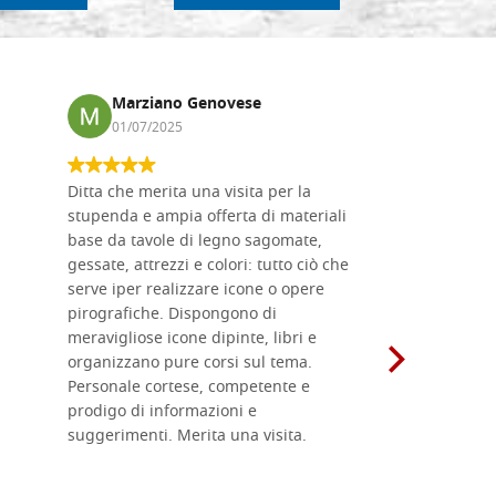
Marziano Genovese
Anna
01/07/2025
17/02
Ditta che merita una visita per la
Le tavole i
stupenda e ampia offerta di materiali
da me acqu
base da tavole di legno sagomate,
fornitissi
gessate, attrezzi e colori: tutto ciò che
per esegui
serve iper realizzare icone o opere
un ottimo 
pirografiche. Dispongono di
sono dispo
meravigliose icone dipinte, libri e
di formati
organizzano pure corsi sul tema.
l'imballagg
Personale cortese, competente e
ricevuti c
prodigo di informazioni e
Complimen
suggerimenti. Merita una visita.