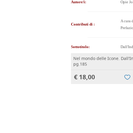
Autore/i:
Opie J
A cura 
Contributi di :
Prefazi
Sottotitolo:
Dall'In
Nel mondo delle Icone. Dall'I
pg.185
€ 18,00