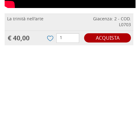
La trinità nell'arte
Giacenza: 2 - COD.
L0703
€ 40,00
ACQUISTA