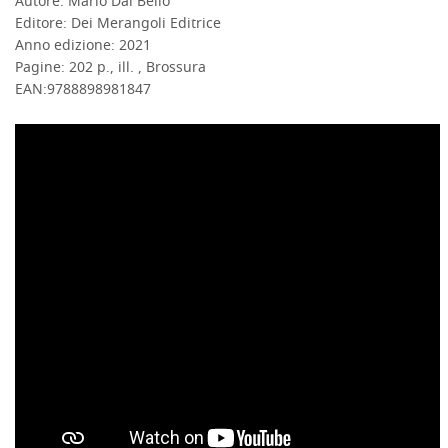
Autore:
Mario Dal Bello
DETTAGLI
Editore:
Dei Merangoli Editrice
Anno edizione:
2021
Pagine:
202 p., ill. , Brossura
EAN:
9788898981847