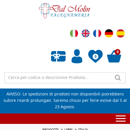
0
0
Wishlist vuota
AVVISO: Le spedizioni di prodotti non disponibili potrebbero
subire ritardi prolungati. Saremo chiusi per ferie estive dal 5 al
23 Agosto.
Togg
navi