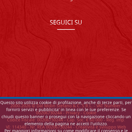
SEGUICI SU
Questo sito utilizza cookie di profilazione, anche di terze parti, per
2000-
2026
© Dal Molin Stefano & C. S.R.L. - VAT Number:
fornirti servizi e pubblicita' in linea con le tue preferenze. Se
00206730244 -
Privacy
-
Cookie
chiudi questo banner o prosegui con la navigazione cliccando un
Codice Fiscale: 00206730244 - Cap. Soc. € 60.000 - Reg. imp.
elemento della pagina ne accetti l'utilizzo.
VI: 114340 - Nr. REA 00206730244 - Creatività e sviluppo Web
Per maggiori informazioni su come modificare il consenso e le