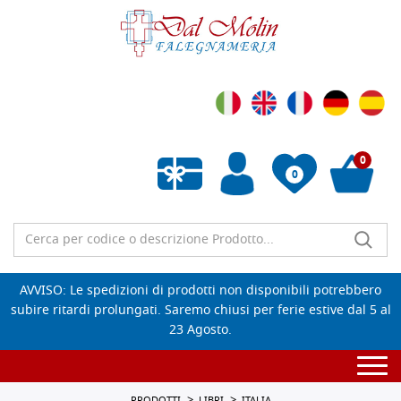
0
0
Wishlist vuota
AVVISO: Le spedizioni di prodotti non disponibili potrebbero
subire ritardi prolungati. Saremo chiusi per ferie estive dal 5 al
23 Agosto.
Togg
navi