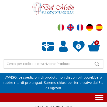
0
0
Wishlist vuota
AVVISO: Le spedizioni di prodotti non disponibili potrebbero
subire ritardi prolungati. Saremo chiusi per ferie estive dal 5 al
23 Agosto.
Togg
navi