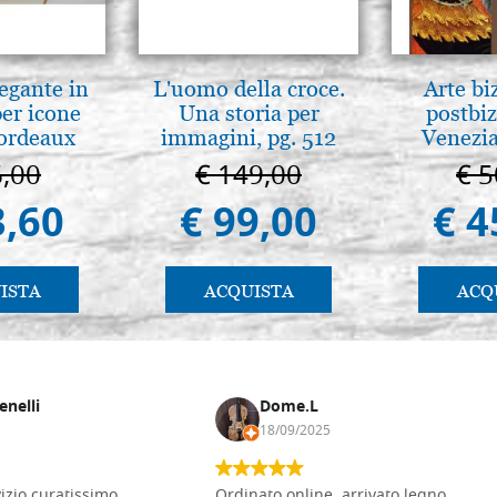
legante in
L'uomo della croce.
Arte bi
per icone
Una storia per
postbiz
bordeaux
immagini, pg. 512
Venezia
6,00
€ 149,00
€ 5
3,60
€ 99,00
€ 4
ISTA
ACQUISTA
ACQ
enelli
Dome.L
18/09/2025
vizio curatissimo,
Ordinato online, arrivato legno