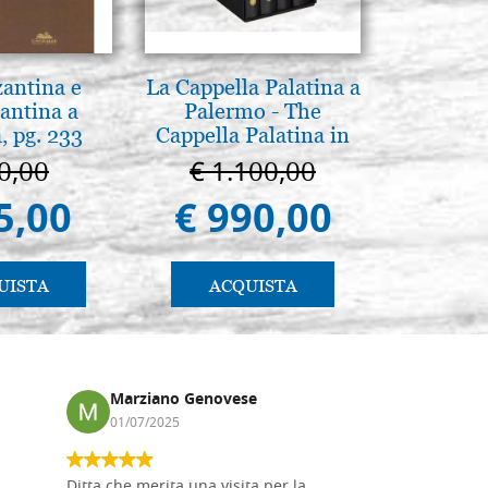
zantina e
La Cappella Palatina a
Luce del
antina a
Palermo - The
Icone:
, pg. 233
Cappella Palatina in
avanzati 
Palermo
pratic
0,00
€ 1.100,00
€ 
5,00
€ 990,00
€ 
UISTA
ACQUISTA
AC
Marziano Genovese
Anna
01/07/2025
17/02
Ditta che merita una visita per la
Le tavole i