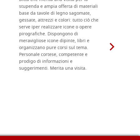
stupenda e ampia offerta di materiali
da me acqu
base da tavole di legno sagomate,
fornitissi
gessate, attrezzi e colori: tutto ciò che
per esegui
serve iper realizzare icone o opere
un ottimo 
pirografiche. Dispongono di
sono dispo
meravigliose icone dipinte, libri e
di formati
organizzano pure corsi sul tema.
l'imballagg
Personale cortese, competente e
ricevuti c
prodigo di informazioni e
Complimen
suggerimenti. Merita una visita.