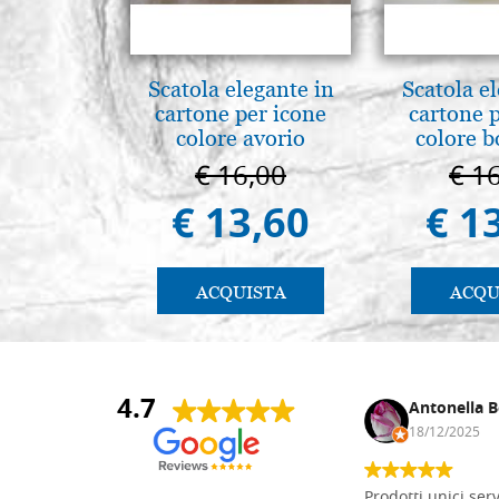
Scatola elegante in
Scatola e
cartone per icone
cartone 
colore avorio
colore 
€ 16,00
€ 1
€ 13,60
€ 1
ACQUISTA
ACQU
4.7
Andrea Monguzzi
Antonella B
15/01/2025
18/12/2025
Non pratico l'iconografia, ma mi
Prodotti unici ser