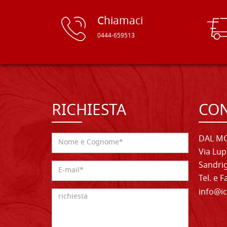
Chiamaci
0444-659513
RICHIESTA
CON
DAL MO
Via Lup
Sandrig
Tel. e 
info@ic