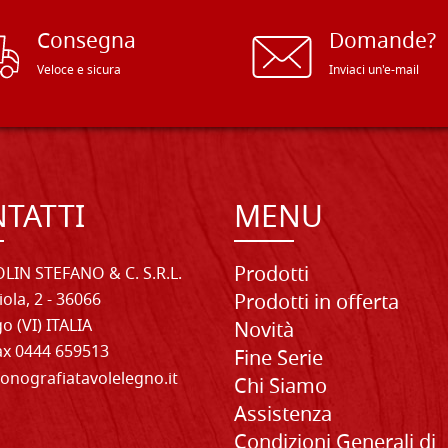
Consegna
Domande?
Veloce e sicura
Inviaci un'e-mail
TATTI
MENU
Prodotti
LIN STEFANO & C. S.R.L.
iola, 2 - 36066
Prodotti in offerta
o (VI) ITALIA
Novità
Fax 0444 659513
Fine Serie
onografiatavolelegno.it
Chi Siamo
Assistenza
Condizioni Generali di