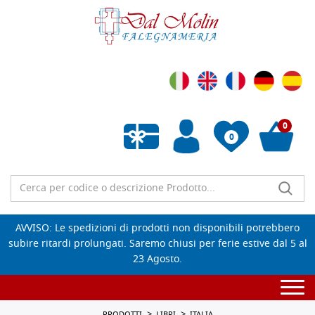
0
0
Wishlist vuota
AVVISO: Le spedizioni di prodotti non disponibili potrebbero
subire ritardi prolungati. Saremo chiusi per ferie estive dal 5 al
23 Agosto.
Togg
navi