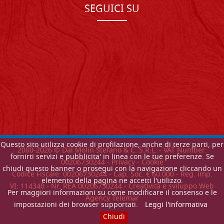
SEGUICI SU
Questo sito utilizza cookie di profilazione, anche di terze parti, per
2000-
2026
© Dal Molin Stefano & C. S.R.L. - VAT Number:
fornirti servizi e pubblicita' in linea con le tue preferenze. Se
00206730244 -
Privacy
-
Cookie
chiudi questo banner o prosegui con la navigazione cliccando un
Codice Fiscale: 00206730244 - Cap. Soc. € 60.000 - Reg. imp.
elemento della pagina ne accetti l'utilizzo.
VI: 114340 - Nr. REA 00206730244 - Creatività e sviluppo Web
Per maggiori informazioni su come modificare il consenso e le
Agency Telemar
impostazioni dei browser supportati.
Leggi l'informativa
Chiudi