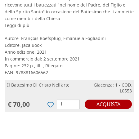
ricevono tutti i battezzati "nel nome del Padre, del Figlio e
dello Spirito Santo" in occasione del Battesimo che li ammette
come membri della Chiesa.
Leggi di più
Autore:
François Boefsplug, Emanuela Fogliadini
Editore:
Jaca Book
DETTAGLI
Anno edizione:
2021
In commercio dal:
2 settembre 2021
Pagine:
232 p., ill. , Rilegato
EAN:
9788816606562
Il Battesimo Di Cristo Nell'arte
Giacenza: 1 - COD.
L0553
€ 70,00
ACQUISTA