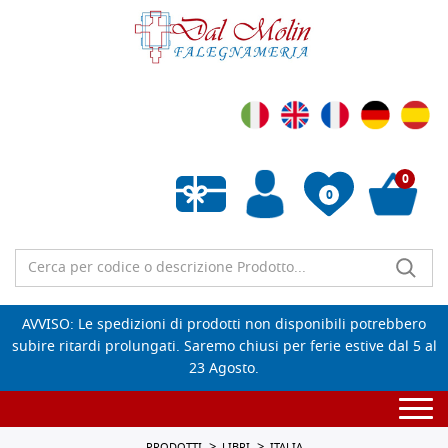
0
0
Wishlist vuota
AVVISO: Le spedizioni di prodotti non disponibili potrebbero
subire ritardi prolungati. Saremo chiusi per ferie estive dal 5 al
23 Agosto.
Togg
navi