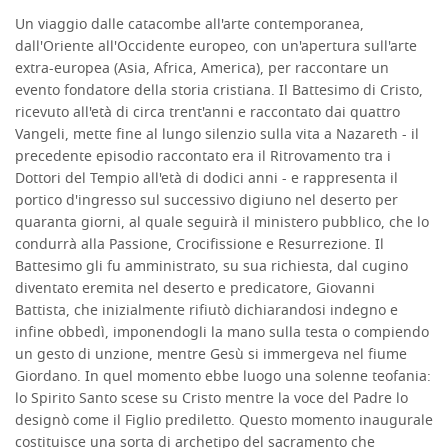
Un viaggio dalle catacombe all'arte contemporanea,
dall'Oriente all'Occidente europeo, con un'apertura sull'arte
extra-europea (Asia, Africa, America), per raccontare un
evento fondatore della storia cristiana. Il Battesimo di Cristo,
ricevuto all'età di circa trent'anni e raccontato dai quattro
Vangeli, mette fine al lungo silenzio sulla vita a Nazareth - il
precedente episodio raccontato era il Ritrovamento tra i
Dottori del Tempio all'età di dodici anni - e rappresenta il
portico d'ingresso sul successivo digiuno nel deserto per
quaranta giorni, al quale seguirà il ministero pubblico, che lo
condurrà alla Passione, Crocifissione e Resurrezione. Il
Battesimo gli fu amministrato, su sua richiesta, dal cugino
diventato eremita nel deserto e predicatore, Giovanni
Battista, che inizialmente rifiutò dichiarandosi indegno e
infine obbedì, imponendogli la mano sulla testa o compiendo
un gesto di unzione, mentre Gesù si immergeva nel fiume
Giordano. In quel momento ebbe luogo una solenne teofania:
lo Spirito Santo scese su Cristo mentre la voce del Padre lo
designò come il Figlio prediletto. Questo momento inaugurale
costituisce una sorta di archetipo del sacramento che