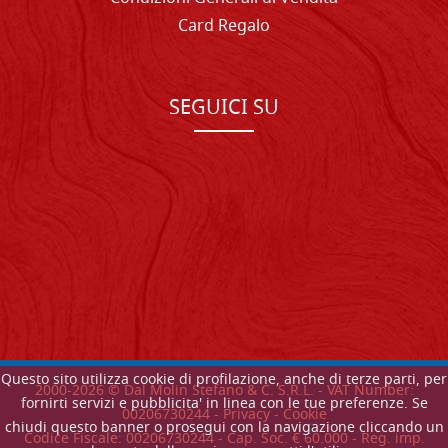
Card Regalo
SEGUICI SU
Questo sito utilizza cookie di profilazione, anche di terze parti, per
2000-
2026
© Dal Molin Stefano & C. S.R.L. - VAT Number:
fornirti servizi e pubblicita' in linea con le tue preferenze. Se
00206730244 -
Privacy
-
Cookie
chiudi questo banner o prosegui con la navigazione cliccando un
Codice Fiscale: 00206730244 - Cap. Soc. € 60.000 - Reg. imp.