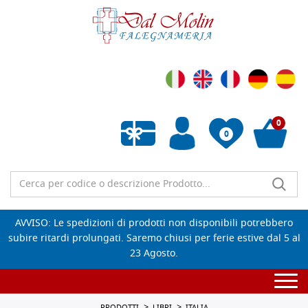
0
0
Wishlist vuota
AVVISO: Le spedizioni di prodotti non disponibili potrebbero
subire ritardi prolungati. Saremo chiusi per ferie estive dal 5 al
23 Agosto.
Togg
navi