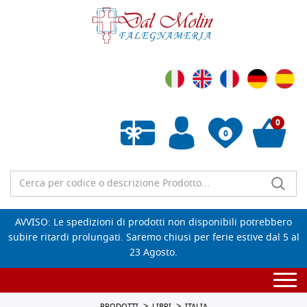
0
0
Wishlist vuota
AVVISO: Le spedizioni di prodotti non disponibili potrebbero
subire ritardi prolungati. Saremo chiusi per ferie estive dal 5 al
23 Agosto.
Togg
navi