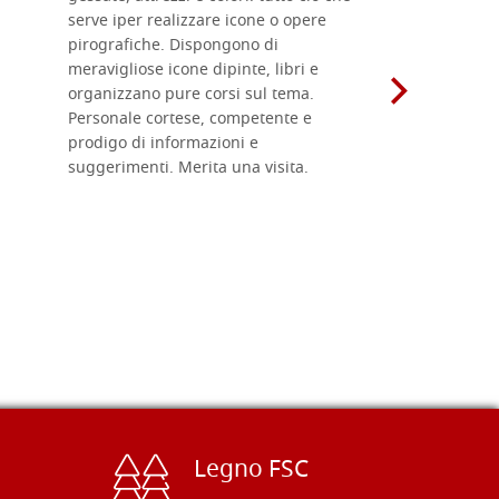
serve iper realizzare icone o opere
un ottimo 
pirografiche. Dispongono di
sono dispo
meravigliose icone dipinte, libri e
di formati
organizzano pure corsi sul tema.
l'imballagg
Personale cortese, competente e
ricevuti c
prodigo di informazioni e
Complimen
suggerimenti. Merita una visita.
Legno FSC