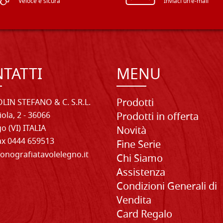
Veloce e sicura
Inviaci un'e-mail
TATTI
MENU
Prodotti
LIN STEFANO & C. S.R.L.
iola, 2 - 36066
Prodotti in offerta
o (VI) ITALIA
Novità
Fax 0444 659513
Fine Serie
onografiatavolelegno.it
Chi Siamo
Assistenza
Condizioni Generali di
Vendita
Card Regalo