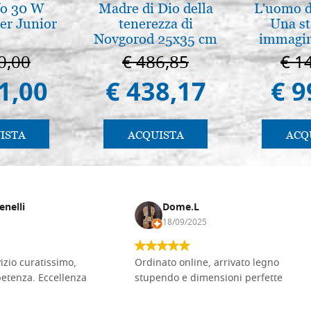
fo 30 W
Madre di Dio della
L'uomo de
er Junior
tenerezza di
Una st
Novgorod 25x35 cm
immagini
0,00
€ 486,85
€ 1
1,00
€ 438,17
€ 9
ISTA
ACQUISTA
ACQ
enelli
Dome.L
18/09/2025
vizio curatissimo,
Ordinato online, arrivato legno
petenza. Eccellenza
stupendo e dimensioni perfette