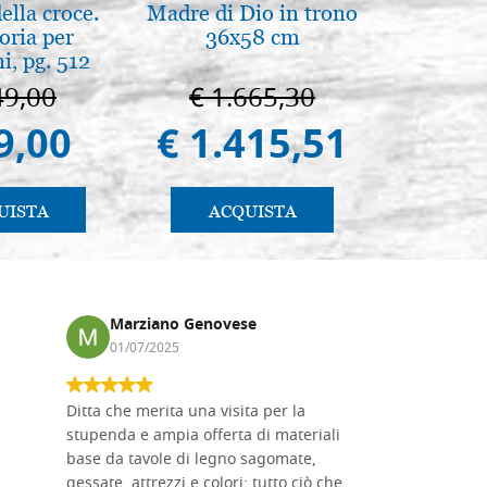
lla croce.
Madre di Dio in trono
Arte b
oria per
36x58 cm
postbi
, pg. 512
Venezi
49,00
€ 1.665,30
€ 
9,00
€ 1.415,51
€ 
UISTA
ACQUISTA
AC
Marziano Genovese
Anna
01/07/2025
17/02
Ditta che merita una visita per la
Le tavole i
stupenda e ampia offerta di materiali
da me acqu
base da tavole di legno sagomate,
fornitissi
gessate, attrezzi e colori: tutto ciò che
per esegui