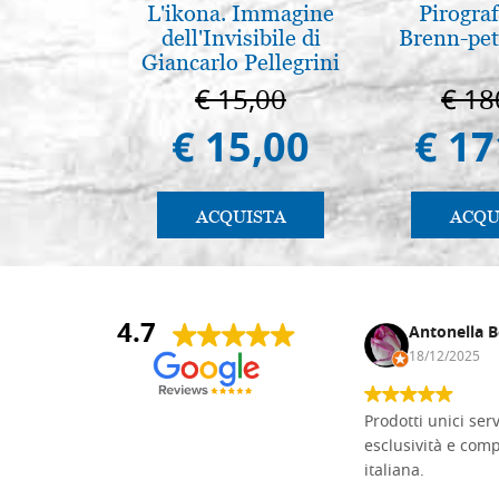
L'ikona. Immagine
Pirogra
dell'Invisibile di
Brenn-pet
Giancarlo Pellegrini
€ 15,00
€ 18
€ 15,00
€ 17
ACQUISTA
ACQU
4.7
Andrea Monguzzi
Antonella B
15/01/2025
18/12/2025
Non pratico l'iconografia, ma mi
Prodotti unici ser
cimento con il chip carving. Ho girato
esclusività e com
mari e monti online alla ricerca di
italiana.
tavole di tiglio per poter coltivare il