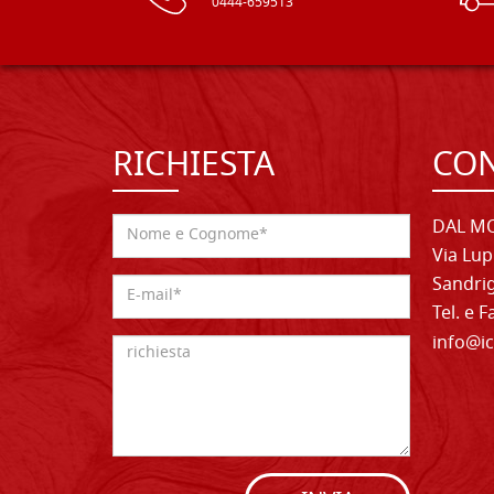
0444-659513
RICHIESTA
CON
DAL MO
Via Lup
Sandrig
Tel. e 
info@ic