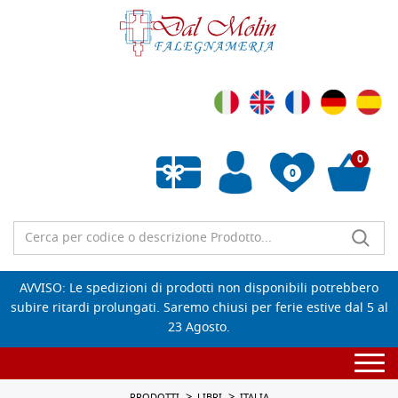
0
0
Wishlist vuota
AVVISO: Le spedizioni di prodotti non disponibili potrebbero
subire ritardi prolungati. Saremo chiusi per ferie estive dal 5 al
23 Agosto.
Togg
navi