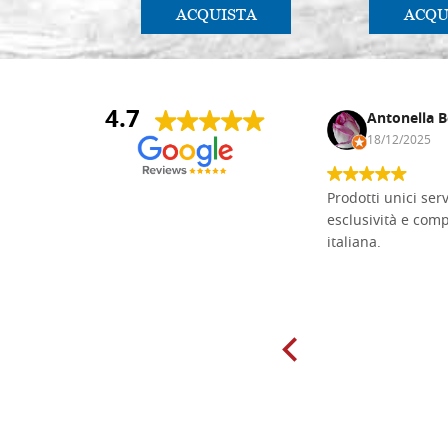
ACQUISTA
ACQU
4.7
Andrea Monguzzi
Antonella B
15/01/2025
18/12/2025
Non pratico l'iconografia, ma mi
Prodotti unici ser
cimento con il chip carving. Ho girato
esclusività e com
mari e monti online alla ricerca di
italiana.
tavole di tiglio per poter coltivare il
mio hobby, e ne ho comprate diverse
da diversi fornitori. Ho sempre speso
molto per delle tavole scadenti. Un
giorno sono finito, per caso, sul sito
della Falegnameria Dal Molin e mi si
è aperto un mondo. Tavole di tutte le
misure, e anche di forme particolari...
Ne ho ordinata qualcuna per provare