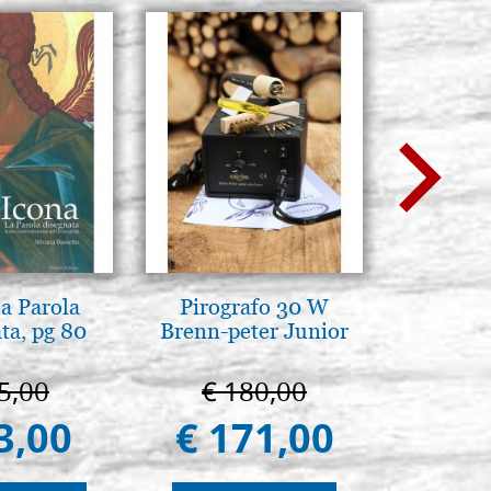
la Parola
Pirografo 30 W
L'ikona
ta, pg 80
Brenn-peter Junior
dell'In
Giancarl
5,00
€ 180,00
€ 
3,00
€ 171,00
€ 