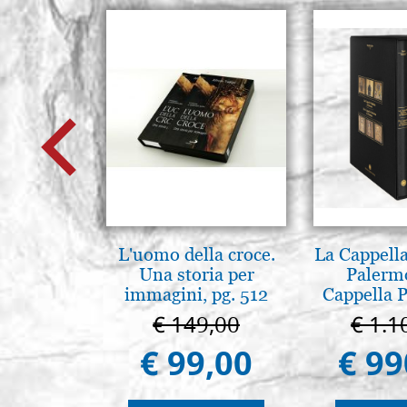
L'uomo della croce.
La Cappella
Una storia per
Palerm
immagini, pg. 512
Cappella P
Pal
€ 149,00
€ 1.1
€ 99,00
€ 99