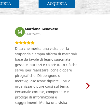
UISTA
ACQUISTA
AC
Marziano Genovese
Anna
01/07/2025
17/02
Ditta che merita una visita per la
Le tavole i
stupenda e ampia offerta di materiali
da me acqu
base da tavole di legno sagomate,
fornitissi
gessate, attrezzi e colori: tutto ciò che
per esegui
serve iper realizzare icone o opere
un ottimo 
pirografiche. Dispongono di
sono dispo
meravigliose icone dipinte, libri e
di formati
organizzano pure corsi sul tema.
l'imballagg
Personale cortese, competente e
ricevuti c
prodigo di informazioni e
Complimen
suggerimenti. Merita una visita.