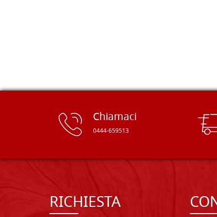
e devo dire: FINALMENTE! Finalmente
delle tavole di alta qualità, ben
rifinite e a prezzi onesti. Inserito
immediatamente nei miei preferiti il
sito, dal quale conto di ordinare
spesso :) Grazie mille!
Chiamaci
0444-659513
RICHIESTA
CON