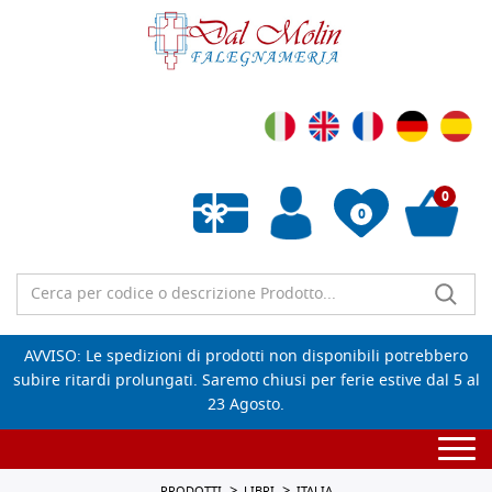
0
0
Wishlist vuota
AVVISO: Le spedizioni di prodotti non disponibili potrebbero
subire ritardi prolungati. Saremo chiusi per ferie estive dal 5 al
23 Agosto.
Togg
navi