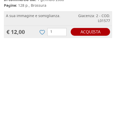
In commercio dal:
1 gennaio 2008
Pagine:
128 p., Brossura
A sua immagine e somiglianza.
Giacenza: 2 - COD.
L01577
€ 12,00
ACQUISTA