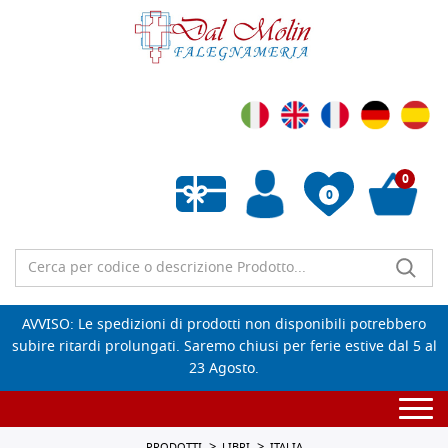
0
0
Wishlist vuota
AVVISO: Le spedizioni di prodotti non disponibili potrebbero
subire ritardi prolungati. Saremo chiusi per ferie estive dal 5 al
23 Agosto.
Togg
navi