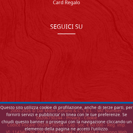
Card Regalo
SEGUICI SU
Questo sito utilizza cookie di profilazione, anche di terze parti, per
2000-
2026
© Dal Molin Stefano & C. S.R.L. - VAT Number:
fornirti servizi e pubblicita' in linea con le tue preferenze. Se
00206730244 -
Privacy
-
Cookie
chiudi questo banner o prosegui con la navigazione cliccando un
Codice Fiscale: 00206730244 - Cap. Soc. € 60.000 - Reg. imp.
elemento della pagina ne accetti l'utilizzo.
VI: 114340 - Nr. REA 00206730244 - Creatività e sviluppo Web