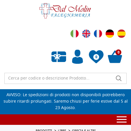
0
0
Wishlist vuota
AVVISO: Le spedizioni di prodotti non disponibili potrebbero
subire ritardi prolungati. Saremo chiusi per ferie estive dal 5 al
23 Agosto.
Togg
navi