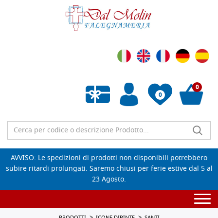
0
0
Wishlist vuota
AVVISO: Le spedizioni di prodotti non disponibili potrebbero
subire ritardi prolungati. Saremo chiusi per ferie estive dal 5 al
23 Agosto.
Togg
navi