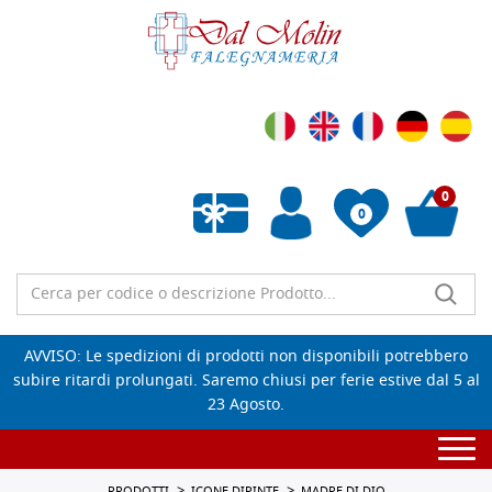
0
0
Wishlist vuota
AVVISO: Le spedizioni di prodotti non disponibili potrebbero
subire ritardi prolungati. Saremo chiusi per ferie estive dal 5 al
23 Agosto.
Togg
navi