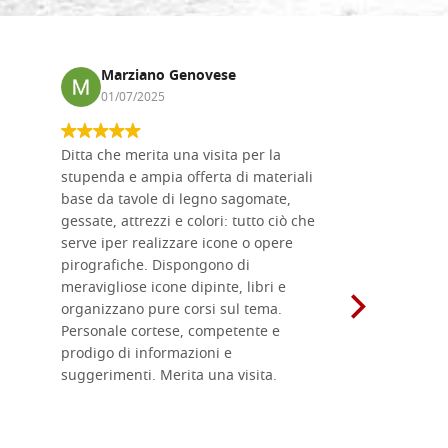
Marziano Genovese
Anna
01/07/2025
17/02
Ditta che merita una visita per la
Le tavole i
stupenda e ampia offerta di materiali
da me acqu
base da tavole di legno sagomate,
fornitissi
gessate, attrezzi e colori: tutto ciò che
per esegui
serve iper realizzare icone o opere
un ottimo 
pirografiche. Dispongono di
sono dispo
meravigliose icone dipinte, libri e
di formati
organizzano pure corsi sul tema.
l'imballagg
Personale cortese, competente e
ricevuti c
prodigo di informazioni e
Complimen
suggerimenti. Merita una visita.