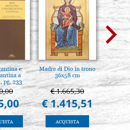
zantina e
Madre di Dio in trono
La Capp
antina a
36x58 cm
Scrovegn
, pg. 233
The Scro
in
0,00
€ 1.665,30
€ 6
5,00
€ 1.415,51
€ 5
UISTA
ACQUISTA
AC