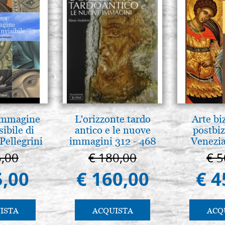
 Immagine
L'orizzonte tardo
Arte bi
sibile di
antico e le nuove
postbiz
Pellegrini
immagini 312 - 468
Venezia
5,00
€ 180,00
€ 5
5,00
€ 160,00
€ 4
ISTA
ACQUISTA
ACQ