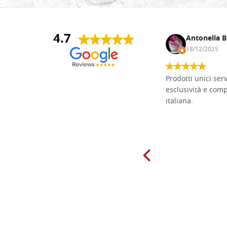
4.7
Andrea Monguzzi
Antonella B
15/01/2025
18/12/2025
Non pratico l'iconografia, ma mi
Prodotti unici ser
cimento con il chip carving. Ho girato
esclusività e com
mari e monti online alla ricerca di
italiana.
tavole di tiglio per poter coltivare il
mio hobby, e ne ho comprate diverse
da diversi fornitori. Ho sempre speso
molto per delle tavole scadenti. Un
giorno sono finito, per caso, sul sito
della Falegnameria Dal Molin e mi si
è aperto un mondo. Tavole di tutte le
misure, e anche di forme particolari...
Ne ho ordinata qualcuna per provare
e devo dire: FINALMENTE! Finalmente
delle tavole di alta qualità, ben