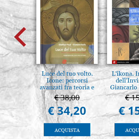
Luce del tuo volto.
L'ikona.
Icone: percorsi
dell'Invi
avanzati fra teoria e
Giancarlo 
pratica. pg. 430
€ 38,00
€ 1
€ 34,20
€ 1
ACQUISTA
ACQU