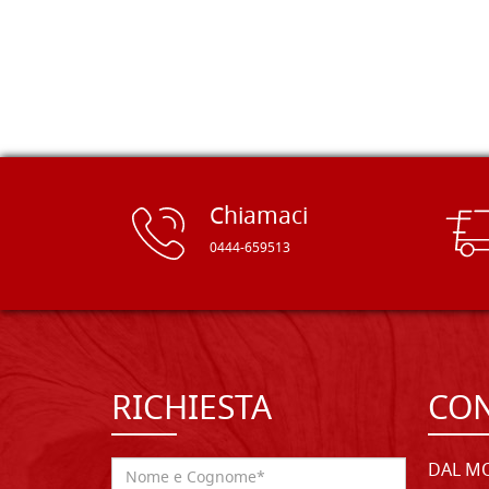
rifinite e a prezzi onesti. Inserito
immediatamente nei miei preferiti il
sito, dal quale conto di ordinare
spesso :) Grazie mille!
Chiamaci
0444-659513
RICHIESTA
CON
DAL MO