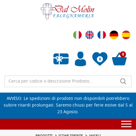
0
0
Wishlist vuota
AVVISO: Le spedizioni di prodotti non disponibili potrebbero
subire ritardi prolungati. Saremo chiusi per ferie estive dal 5 al
23 Agosto.
Togg
navi