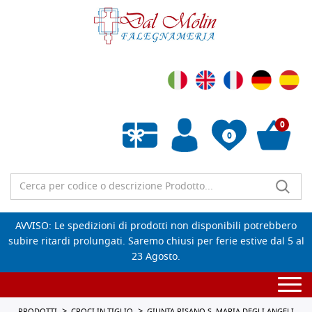
0
0
Wishlist vuota
AVVISO: Le spedizioni di prodotti non disponibili potrebbero
subire ritardi prolungati. Saremo chiusi per ferie estive dal 5 al
23 Agosto.
Togg
navi