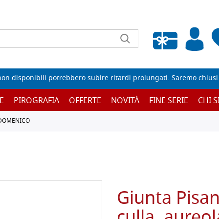
Wishlist vuota
non disponibili potrebbero subire ritardi prolungati. Saremo chiusi p
E
PIROGRAFIA
OFFERTE
NOVITÀ
FINE SERIE
CHI 
 DOMENICO
Giunta Pisa
culla, aureol