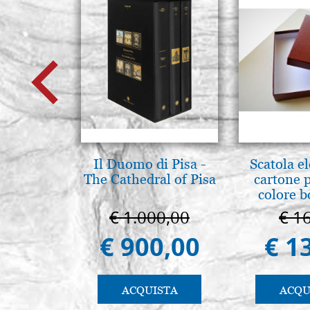
Il Duomo di Pisa -
Scatola e
The Cathedral of Pisa
cartone 
colore 
€ 1.000,00
€ 1
€ 900,00
€ 1
ACQUISTA
ACQU