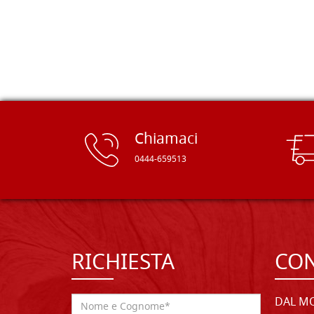
rifinite e a prezzi onesti. Inserito
immediatamente nei miei preferiti il
sito, dal quale conto di ordinare
spesso :) Grazie mille!
Chiamaci
0444-659513
RICHIESTA
CON
DAL MO