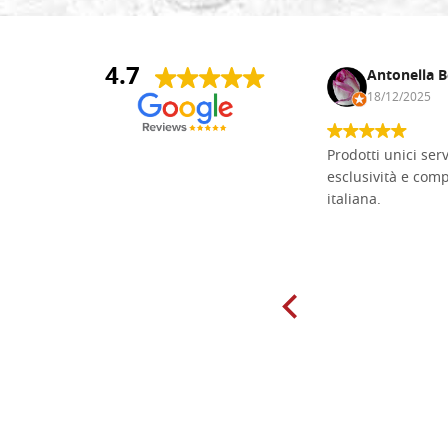
4.7
Andrea Monguzzi
Antonella B
15/01/2025
18/12/2025
Non pratico l'iconografia, ma mi
Prodotti unici ser
cimento con il chip carving. Ho girato
esclusività e com
mari e monti online alla ricerca di
italiana.
tavole di tiglio per poter coltivare il
mio hobby, e ne ho comprate diverse
da diversi fornitori. Ho sempre speso
molto per delle tavole scadenti. Un
giorno sono finito, per caso, sul sito
della Falegnameria Dal Molin e mi si
è aperto un mondo. Tavole di tutte le
misure, e anche di forme particolari...
Ne ho ordinata qualcuna per provare
e devo dire: FINALMENTE! Finalmente
delle tavole di alta qualità, ben