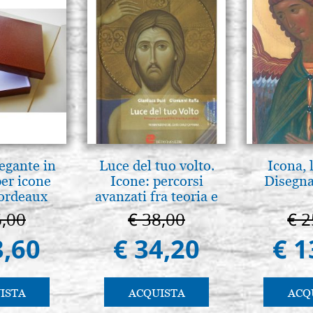
legante in
Luce del tuo volto.
Icona, 
per icone
Icone: percorsi
Disegna
bordeaux
avanzati fra teoria e
pratica. pg. 430
6,00
€ 38,00
€ 2
3,60
€ 34,20
€ 1
ISTA
ACQUISTA
ACQ