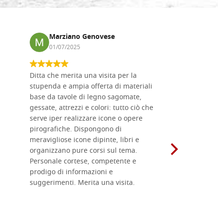
Marziano Genovese
Anna
01/07/2025
17/02
Ditta che merita una visita per la
Le tavole i
stupenda e ampia offerta di materiali
da me acqu
base da tavole di legno sagomate,
fornitissi
gessate, attrezzi e colori: tutto ciò che
per esegui
serve iper realizzare icone o opere
un ottimo 
pirografiche. Dispongono di
sono dispo
meravigliose icone dipinte, libri e
di formati
organizzano pure corsi sul tema.
l'imballagg
Personale cortese, competente e
ricevuti c
prodigo di informazioni e
Complimen
suggerimenti. Merita una visita.