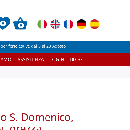
0
0
er ferie estive dal 5 al 23 Agosto.
SIAMO
ASSISTENZA
LOGIN
BLOG
no S. Domenico,
a, grezza