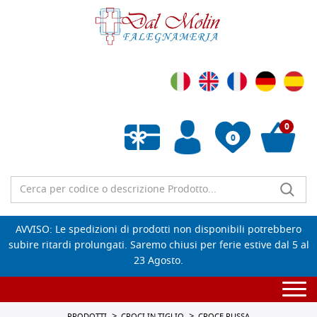
0
0
Wishlist vuota
AVVISO: Le spedizioni di prodotti non disponibili potrebbero
subire ritardi prolungati. Saremo chiusi per ferie estive dal 5 al
23 Agosto.
Togg
navi