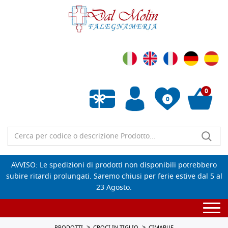
0
0
Wishlist vuota
AVVISO: Le spedizioni di prodotti non disponibili potrebbero
subire ritardi prolungati. Saremo chiusi per ferie estive dal 5 al
23 Agosto.
Togg
navi