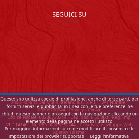
SEGUICI SU
Questo sito utilizza cookie di profilazione, anche di terze parti, per
2000-
2026
© Dal Molin Stefano & C. S.R.L. - VAT Number:
fornirti servizi e pubblicita' in linea con le tue preferenze. Se
00206730244 -
Privacy
-
Cookie
chiudi questo banner o prosegui con la navigazione cliccando un
Codice Fiscale: 00206730244 - Cap. Soc. € 60.000 - Reg. imp.
elemento della pagina ne accetti l'utilizzo.
VI: 114340 - Nr. REA 00206730244 - Creatività e sviluppo Web
Per maggiori informazioni su come modificare il consenso e le
Agency Telemar
impostazioni dei browser supportati.
Leggi l'informativa