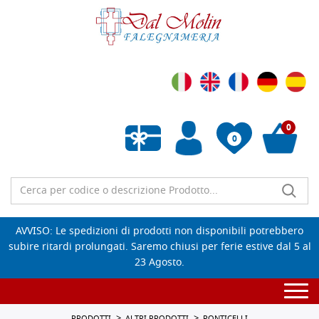
0
0
Wishlist vuota
AVVISO: Le spedizioni di prodotti non disponibili potrebbero
subire ritardi prolungati. Saremo chiusi per ferie estive dal 5 al
23 Agosto.
Togg
navi