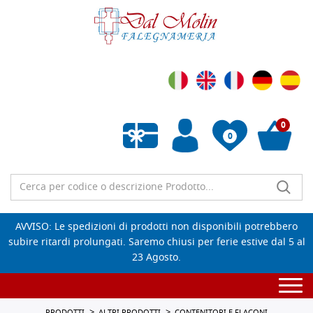
0
0
Wishlist vuota
AVVISO: Le spedizioni di prodotti non disponibili potrebbero
subire ritardi prolungati. Saremo chiusi per ferie estive dal 5 al
23 Agosto.
Togg
navi