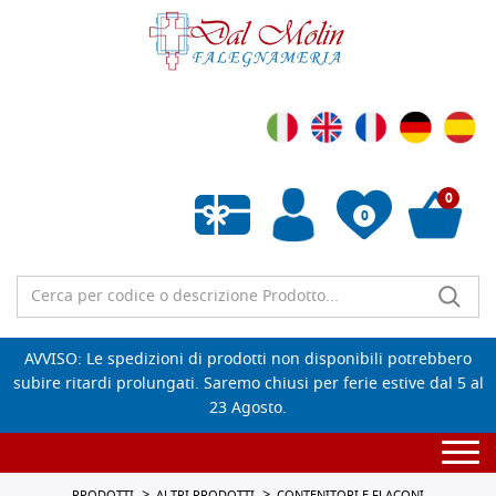
0
0
Wishlist vuota
AVVISO: Le spedizioni di prodotti non disponibili potrebbero
subire ritardi prolungati. Saremo chiusi per ferie estive dal 5 al
23 Agosto.
Togg
navi