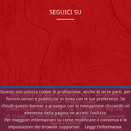
SEGUICI SU
Questo sito utilizza cookie di profilazione, anche di terze parti, per
2000-
2026
© Dal Molin Stefano & C. S.R.L. - VAT Number:
fornirti servizi e pubblicita' in linea con le tue preferenze. Se
00206730244 -
Privacy
-
Cookie
chiudi questo banner o prosegui con la navigazione cliccando un
Codice Fiscale: 00206730244 - Cap. Soc. € 60.000 - Reg. imp.
elemento della pagina ne accetti l'utilizzo.
VI: 114340 - Nr. REA 00206730244 - Creatività e sviluppo Web
Per maggiori informazioni su come modificare il consenso e le
Agency Telemar
impostazioni dei browser supportati.
Leggi l'informativa