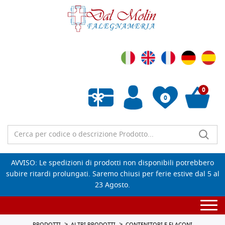
0
0
Wishlist vuota
AVVISO: Le spedizioni di prodotti non disponibili potrebbero
subire ritardi prolungati. Saremo chiusi per ferie estive dal 5 al
23 Agosto.
Togg
navi