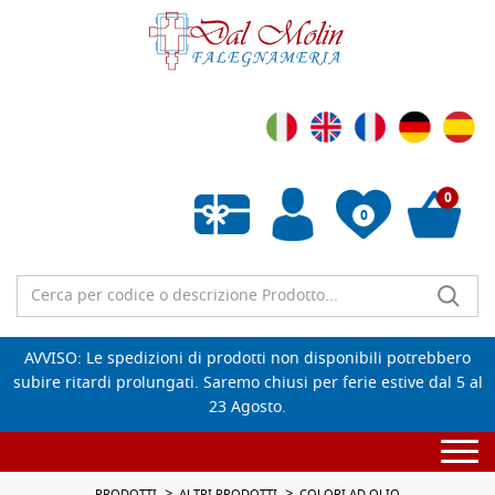
0
0
Wishlist vuota
AVVISO: Le spedizioni di prodotti non disponibili potrebbero
subire ritardi prolungati. Saremo chiusi per ferie estive dal 5 al
23 Agosto.
Togg
navi